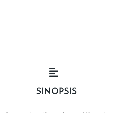
país lleno de sorpresas e
incertidumbres
SCROLL
SINOPSIS