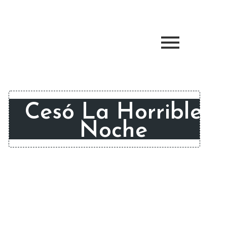
Cesó La Horrible
Noche
Durante más de 65 años el material
fílmico de Roberto Restrepo R. (1897-
1956) permaneció en el olvido. Hoy su
nieto descubre el material y encuentra,
a través de sus imágenes y relatos, un