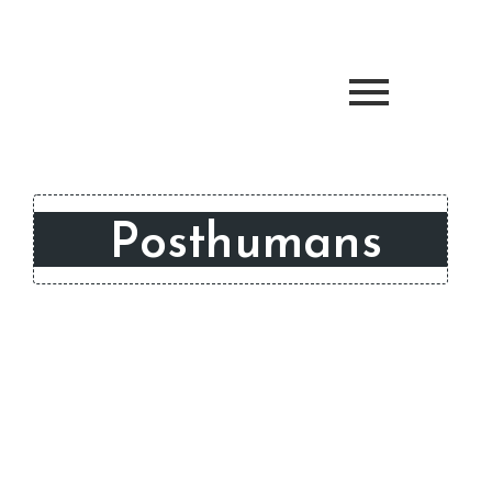
Posthumans
¿Qué nos hace humanos? Esta es una
pregunta que los sapiens nos hemos
hecho desde siempre. Las respuestas
han llegado desde la filosofía, la
religión, la antropología, la historia y
por supuesto, la ciencia.
SCROLL